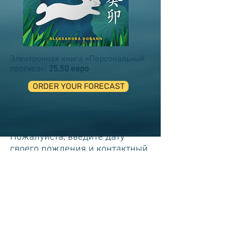
Электронная книга «Персональный
прогноз»:
25,50 евро
ORDER YOUR FORECAST
Оплата кредитной картой
Пожалуйста, введите дату
своего рождения и контактный
адрес электронной почты.
Если вы не знаете свой час
рождения, введите 12:00 PM
После успешной оплаты подождите