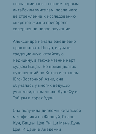
познакомилась со своим первым
китайским учителем, после чего
её стремление к исследованию
секретов жизни приобрело
совершенно новое звучание.
Александра начала ежедневно
практиковать Цигун, изучать
традиционную китайскую
медицину, а также чтение карт
судьбы Бацзы. Во время долгих
путешествий по Китаю и странам
Юго-Восточной Азии, она
обучалась у многих ведущих
учителей, в том числе Кунг-Фу и
Тайцзы в горах Удан.
Она получила дипломы китайской
метафизики по Феншуй, Сюань
Кун, Бацзы, Цзе Ри, Ци Мень Дунь
Цзя, И Цзин в Академии