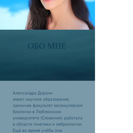
ОБО МНЕ
Александра Доранн
имеет научное образование,
закончив факультет молекулярной
биологии в Люблянском
университете (Словения), работала
в области генетики и эмбриологии.
Ещё во время учёбы она