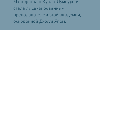
Мастерства в Куала-Лумпуре и
стала лицензированным
преподавателем этой академии,
основанной Джоуи Япом.
В течение многих лет Александра
является консультантом и
экспертом Феншуй и других
областей китайской метафизики, а
также преподаёт Феншуй, Бацзы,
И Цзин и Искусство выбора дат.
Являясь руководителем и
учредителем компании Драгон
Вижн Феншуй Консалтинг (Dragon
Vision Feng Shui Consulting), после
10 лет жизни и работы в Хорватии,
она перевела свою компанию в
Нидерланды, где и основала
международную команду по
Феншуй.
Александра работает как онлайн,